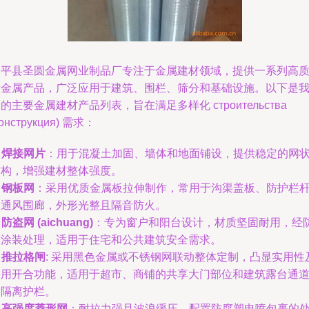
安平县圣圆金属网业制品厂专注于金属建材领域，提供一系列高
量金属产品，广泛应用于建筑、围栏、筛分和基础设施。以下是
的主要金属建材产品列表，旨在满足多样化 строительства
конструкция) 需求：
.
焊接网片
：用于混凝土加固、墙体和地面铺设，提供稳定的网
结构，增强建材整体强度。
.
钢板网
：采用优质金属板拉伸制作，常用于沟渠盖板、防护栏
和通风围廊，外形光整且隔音防火。
.
防盗网 (aichuang)
：专为窗户和阳台设计，材质坚固耐用，经
锈涂装处理，适用于住宅和公共建筑安全需求。
.
推拉格闸
: 采用黑色金属或不锈钢网联动整体定制，凸显实用性
通用开合功能，适用于超市、商铺的共享大门部位和建筑露台通
的隔离护栏。
.
高强度菱形网
：耐拉力强且波浪缓压，配置防腐塑电喷包裹的