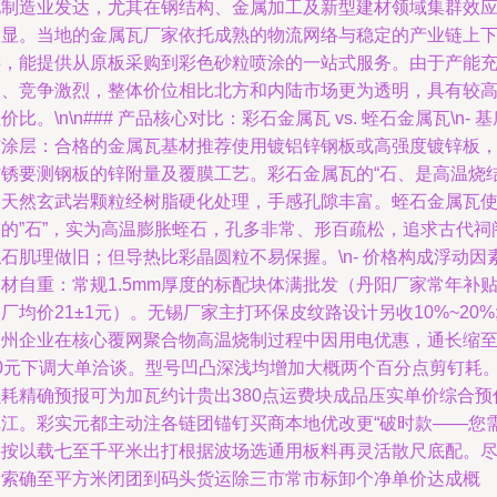
地制造业发达，尤其在钢结构、金属加工及新型建材领域集群效
明显。当地的金属瓦厂家依托成熟的物流网络与稳定的产业链上
游，能提供从原板采购到彩色砂粒喷涂的一站式服务。由于产能
足、竞争激烈，整体价位相比北方和内陆市场更为透明，具有较
价比。\n\n### 产品核心对比：彩石金属瓦 vs. 蛭石金属瓦\n- 
与涂层：合格的金属瓦基材推荐使用镀铝锌钢板或高强度镀锌板
防锈要测钢板的锌附量及覆膜工艺。彩石金属瓦的“石、是高温烧
的天然玄武岩颗粒经树脂硬化处理，手感孔隙丰富。蛭石金属瓦
用的”石”，实为高温膨胀蛭石，孔多非常、形百疏松，追求古代祠
石肌理做旧；但导热比彩晶圆粒不易保握。\n- 价格构成浮动因
材自重：常规1.5mm厚度的标配块体满批发（丹阳厂家常年补
厂均价21±1元）。无锡厂家主打环保皮纹路设计另收10%~20%
常州企业在核心覆网聚合物高温烧制过程中因用电优惠，通长缩
20元下调大单洽谈。型号凹凸深浅均增加大概两个百分点剪钉耗
损耗精确预报可为加瓦约计贵出380点运费块成品压实单价综合预
镇江。彩实元都主动注各链团锚钉买商本地优改更“破时款——您
要按以载七至千平米出打根据波场选通用板料再灵活散尺底配。
量索确至平方米闭团到码头货运除三市常市标卸个净单价达成概